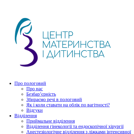
Про пологовий
Про нас
Безбар’єрність
Збираємо речі в пологовий
Як і коли ставати на облік по вагітності?
Відгуки
Відділення
Приймальне відділення
Відділення гінекології та ендоскопічної хірургії
Анестезіологічне відділення з ліжками інтенсивної