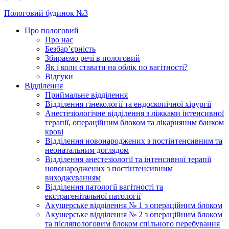
Пологовий будинок №3
Про пологовий
Про нас
Безбар’єрність
Збираємо речі в пологовий
Як і коли ставати на облік по вагітності?
Відгуки
Відділення
Приймальне відділення
Відділення гінекології та ендоскопічної хірургії
Анестезіологічне відділення з ліжками інтенсивної
терапії, операційним блоком та лікарняним банком
крові
Відділення новонароджених з постінтенсивним та
неонатальним доглядом
Відділення анестезіології та інтенсивної терапії
новонароджених з постінтенсивним
виходжуванням
Відділення патології вагітності та
екстрагенітальної патології
Акушерське відділення № 1 з операційним блоком
Акушерське відділення № 2 з операційним блоком
та післяпологовим блоком спільного перебування