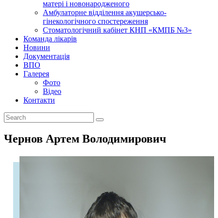
матері і новонародженого
Амбулаторне відділення акушерсько-
гінекологічного спостереження
Стоматологічний кабінет КНП «КМПБ №3»
Команда лікарів
Новини
Документація
ВПО
Галерея
Фото
Відео
Контакти
Чернов Артем Володимирович