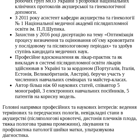
робочих груп МОЗ України з розробки національних
клінічних протоколів акушерської та гінекологічної
допомоги.
З 2011 року асистент кафедри акушерства та гінекології
№ 1 Національної медичної академії післядипломної
освіти ім. П.Л.Шупика.
Захистив у 2016 році дисертацію на тему «Оптимізація
процесу визначення та оцінювання об’єму крововтрати
у послідовому та післяпологовому періодах» та здобув
ступінь кандидата медичних наук.
Професійне вдосконалення як лікар-практик та як
викладач в системі післядипломної освіти лікарів
здійснював в Україні та за кордоном (Португалія, Італія,
Естонія, Великобританія, Австрія), беручи участь у
численних навчальних семінарах та майстер-класах.
Автор більш ніж 60 наукових статей, співавтор 5
монографій, 3 електронних навчальних посібників, 5
патентів на корисну модель.
Головні напрямки професійних та наукових інтересів: ведення
термінових та передчасних пологів, невідкладні стани в
акушерстві (післяпологові кровотечі, дистонія плечиків плода,
тяжка пологова травма промежини), лікування та
профілактика патології шийки матки, ультразвукова
діагностика.