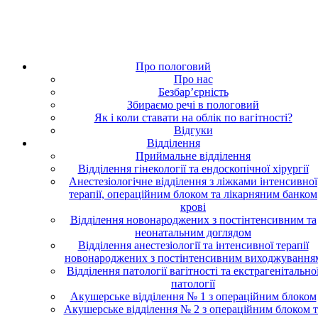
Про пологовий
Про нас
Безбар’єрність
Збираємо речі в пологовий
Як і коли ставати на облік по вагітності?
Відгуки
Відділення
Приймальне відділення
Відділення гінекології та ендоскопічної хірургії
Анестезіологічне відділення з ліжками інтенсивної
терапії, операційним блоком та лікарняним банком
крові
Відділення новонароджених з постінтенсивним та
неонатальним доглядом
Відділення анестезіології та інтенсивної терапії
новонароджених з постінтенсивним виходжування
Відділення патології вагітності та екстрагенітально
патології
Акушерське відділення № 1 з операційним блоком
Акушерське відділення № 2 з операційним блоком т