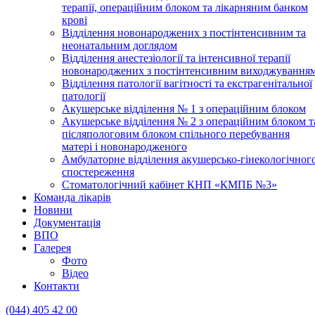
терапії, операційним блоком та лікарняним банком
крові
Відділення новонароджених з постінтенсивним та
неонатальним доглядом
Відділення анестезіології та інтенсивної терапії
новонароджених з постінтенсивним виходжування
Відділення патології вагітності та екстрагенітальної
патології
Акушерське відділення № 1 з операційним блоком
Акушерське відділення № 2 з операційним блоком т
післяпологовим блоком спільного перебування
матері і новонародженого
Амбулаторне відділення акушерсько-гінекологічног
спостереження
Стоматологічний кабінет КНП «КМПБ №3»
Команда лікарів
Новини
Документація
ВПО
Галерея
Фото
Відео
Контакти
(044) 405 42 00