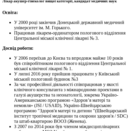
Лікар акушер-гінеколог вищої категорії, кандидат медичних наук
Освіта:
У 2000 році закінчив Донецький державний медичний
університет ім. М. Горького.
Працював лікарем-ординатором пологового відділення
Центральної міської клінічної лікарні № 3.
Досвід роботи:
У 2006 переїхав до Києва та впродовж майже 10 років
був співробітником пологового відділення Центральної
міської клінічної лікарні № 1.
У липні 2016 року прийшов працювати у Київський
міський пологовий будинок №3
За час професійної діяльності співпрацював у якості
клінічного консультанта з міжнародними проектами в
галузі акушерства та неонатології, зокрема Україно-
Американською програмою «Здоров’я матері та
немовля» (JSI / USAID), Україно-Швейцарською
програмою "Здоров'я матері та дитини "(Швейцарський
інститут тропічної медицини та охорони здоров'я / SDC)
та штаб-квартирою ВООЗ (Женева).
З 2007 по 2014 роки був членом міждисциплінарних