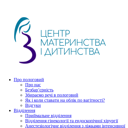
Про пологовий
Про нас
Безбар’єрність
Збираємо речі в пологовий
Як і коли ставати на облік по вагітності?
Відгуки
Відділення
Приймальне відділення
Відділення гінекології та ендоскопічної хірургії
Анестезіологічне відділення з ліжками інтенсивної