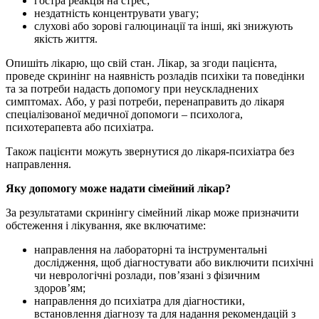
гостра реакція на стрес;
нездатність концентрувати увагу;
слухові або зорові галюцинації та інші, які знижують
якість життя.
Опишіть лікарю, що свій стан. Лікар, за згоди пацієнта,
проведе скринінг на наявність розладів психіки та поведінки
та за потреби надасть допомогу при неускладнених
симптомах. Або, у разі потреби, перенаправить до лікаря
спеціалізованої медичної допомоги – психолога,
психотерапевта або психіатра.
Також пацієнти можуть звернутися до лікаря-психіатра без
направлення.
Яку допомогу може надати сімейний лікар?
За результатами скринінгу сімейний лікар може призначити
обстеження і лікування, яке включатиме:
направлення на лабораторні та інструментальні
дослідження, щоб діагностувати або виключити психічні
чи неврологічні розлади, пов’язані з фізичним
здоров’ям;
направлення до психіатра для діагностики,
встановлення діагнозу та для надання рекомендацій з