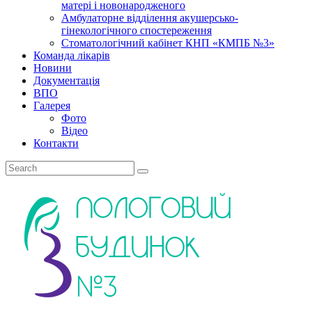
матері і новонародженого
Амбулаторне відділення акушерсько-
гінекологічного спостереження
Стоматологічний кабінет КНП «КМПБ №3»
Команда лікарів
Новини
Документація
ВПО
Галерея
Фото
Відео
Контакти