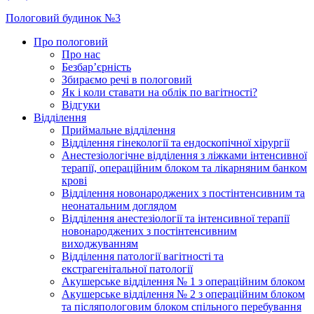
Пологовий будинок №3
Про пологовий
Про нас
Безбар’єрність
Збираємо речі в пологовий
Як і коли ставати на облік по вагітності?
Відгуки
Відділення
Приймальне відділення
Відділення гінекології та ендоскопічної хірургії
Анестезіологічне відділення з ліжками інтенсивної
терапії, операційним блоком та лікарняним банком
крові
Відділення новонароджених з постінтенсивним та
неонатальним доглядом
Відділення анестезіології та інтенсивної терапії
новонароджених з постінтенсивним
виходжуванням
Відділення патології вагітності та
екстрагенітальної патології
Акушерське відділення № 1 з операційним блоком
Акушерське відділення № 2 з операційним блоком
та післяпологовим блоком спільного перебування