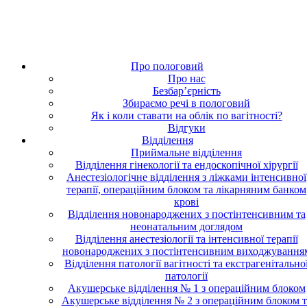
Про пологовий
Про нас
Безбар’єрність
Збираємо речі в пологовий
Як і коли ставати на облік по вагітності?
Відгуки
Відділення
Приймальне відділення
Відділення гінекології та ендоскопічної хірургії
Анестезіологічне відділення з ліжками інтенсивної
терапії, операційним блоком та лікарняним банком
крові
Відділення новонароджених з постінтенсивним та
неонатальним доглядом
Відділення анестезіології та інтенсивної терапії
новонароджених з постінтенсивним виходжування
Відділення патології вагітності та екстрагенітально
патології
Акушерське відділення № 1 з операційним блоком
Акушерське відділення № 2 з операційним блоком т