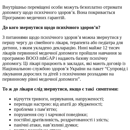
Внутрішньо переміщені особи можуть безоплатно отримати
допомогу щодо психічного здоров’я. Вона покривається
Програмою медичних гарантій.
До кого звернутися щодо психічного здоров’я?
З питаннями щодо психічного здоров’я можна звернутися у
першу чергу до сімейного лікаря, терапевта або педіатра для
дитини, з яким укладено декларацію. Нині майже 12 тисяч
лікарів первинної медичної допомоги пройшли навчання за
програмою ВООЗ mhGAP і надають базову психічну
допомогу. Ці лікарі працюють в закладах, які мають договір із
Національною службою здоров’я України на пакет “Супровід і
лікування дорослих та дітей з психічними розладами на
первинному рівні медичної допомоги”.
То ж до лікаря слід звернутися, якщо є такі симптоми:
відчуття тривоги, нервування, напруженості;
перепади настрою: від апатії до збудженості;
проблеми з пам’яттю;
порушення сну і харчової поведінки;
постійні дратівливість, роздратованості і злість;
панічні атаки, нав’язливі думки;