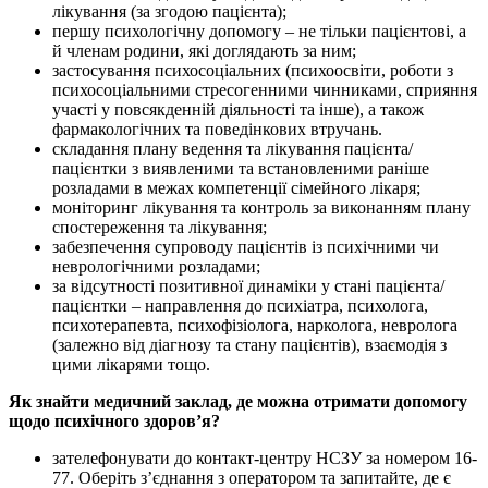
лікування (за згодою пацієнта);
першу психологічну допомогу – не тільки пацієнтові, а
й членам родини, які доглядають за ним;
застосування психосоціальних (психоосвіти, роботи з
психосоціальними стресогенними чинниками, сприяння
участі у повсякденній діяльності та інше), а також
фармакологічних та поведінкових втручань.
складання плану ведення та лікування пацієнта/
пацієнтки з виявленими та встановленими раніше
розладами в межах компетенції сімейного лікаря;
моніторинг лікування та контроль за виконанням плану
спостереження та лікування;
забезпечення супроводу пацієнтів із психічними чи
неврологічними розладами;
за відсутності позитивної динаміки у стані пацієнта/
пацієнтки – направлення до психіатра, психолога,
психотерапевта, психофізіолога, нарколога, невролога
(залежно від діагнозу та стану пацієнтів), взаємодія з
цими лікарями тощо.
Як знайти медичний заклад, де можна отримати допомогу
щодо психічного здоров’я?
зателефонувати до контакт-центру НСЗУ за номером 16-
77. Оберіть з’єднання з оператором та запитайте, де є