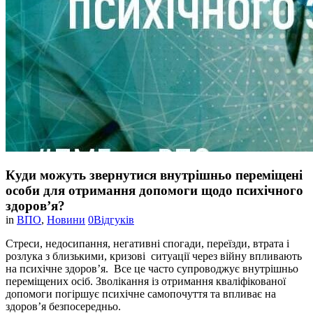
Куди можуть звернутися внутрішньо переміщені
особи для отримання допомоги щодо психічного
здоров’я?
in
ВПО
,
Новини
0
Відгуків
Стреси, недосипання, негативні спогади, переїзди, втрата і
розлука з близькими, кризові ситуації через війну впливають
на психічне здоров’я. Все це часто супроводжує внутрішньо
переміщених осіб. Зволікання із отримання кваліфікованої
допомоги погіршує психічне самопочуття та впливає на
здоров’я безпосередньо.