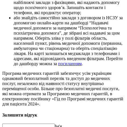
найближчі заклади з фахівцями, які надають допомогу
щодо психічного здоров’я. Запишіть контакти і
телефони, які продиктує оператор;
або знайдіть самостійно заклади з договором із НСЗУ за
допомогою онлайн-карти на дашборді “Надавачі
медичної допомоги за напрямом “Психологічна та
психіатрична допомога”, де зібрані всі надавачі за цим
напрямом. Оберіть зліва у полі фільтрів область,
населений пункт, рівень медичної допомоги (первинна,
амбулаторна чи стаціонарна) та оберіть спеціалізацію
лікаря. На карті залишаться медзаклади з телефонами і
адресами, які відповідають введеним фільтрам. Перейти
до дашборду можна за
посиланням
.
Програма медичних гарантій забезпечує усім українцям
однаковий безоплатний перелік та доступ до медичних
послуг, незалежно від наявності статусу внутрішньо
переміщеної особи. Більше про безоплатні медичні послуги,
які можна отримати за Програмою медичних гарантій, в
електронному посібнику «Гід по Програмі медичних гарантій
для пацієнта 2024».
Залишити відгук
Ім'я