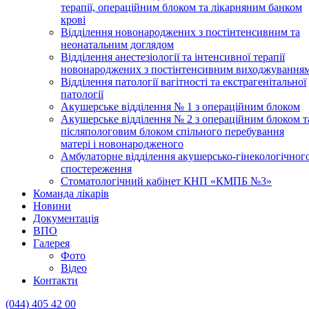
терапії, операційним блоком та лікарняним банком
крові
Відділення новонароджених з постінтенсивним та
неонатальним доглядом
Відділення анестезіології та інтенсивної терапії
новонароджених з постінтенсивним виходжування
Відділення патології вагітності та екстрагенітальної
патології
Акушерське відділення № 1 з операційним блоком
Акушерське відділення № 2 з операційним блоком т
післяпологовим блоком спільного перебування
матері і новонародженого
Амбулаторне відділення акушерсько-гінекологічног
спостереження
Стоматологічний кабінет КНП «КМПБ №3»
Команда лікарів
Новини
Документація
ВПО
Галерея
Фото
Відео
Контакти
(044) 405 42 00